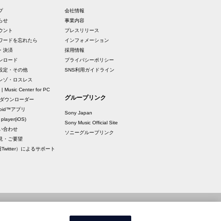
プ
会社情報
らせ
事業内容
ウント
プレスリリース
ワードを忘れたら
インフォメーション
・決済
採用情報
ンロード
プライバシーポリシー
設定・その他
SNS利用ガイドライン
レゾ・ロスレス
 | Music Center for PC
グループリンク
raダウンローダー
roid™アプリ
Sony Japan
 player(iOS)
Sony Music Official Site
い合わせ
ソニーグループリンク
見・ご要望
Twitter）によるサポート