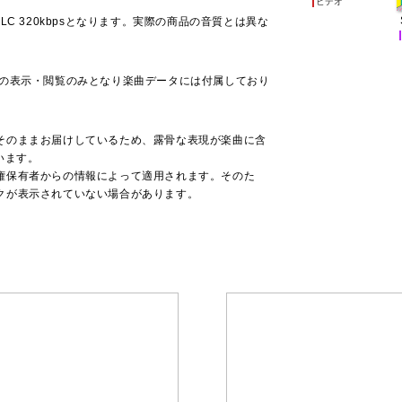
ビデオ
その「MUSIC
ンターテインメ
C 320kbpsとなります。実際の商品の音質とは異な
TVCM出演、
マとテレビ東京
テーマに抜擢
での表示・閲覧のみとなり楽曲データには付属しており
いめざましい
た数々の大型
演、その唯一
中毒患者が急
そのままお届けしているため、露骨な表現が楽曲に含
います。
権保有者からの情報によって適用されます。そのた
クが表示されていない場合があります。