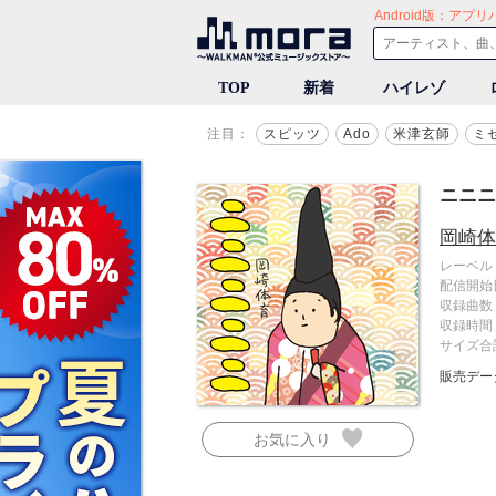
音楽ダウンロード・音楽配信
TOP
新着
ハイレゾ
注目：
スピッツ
Ado
米津玄師
ミ
ニニニ
岡崎体
レーベル
配信開始
収録曲数
収録時間
サイズ合
販売デー
お気に入り