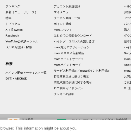
ランキング
アカウント新規登録
ヘル
新着（ニューリリース）
マイメニュー
お知
特集
クーポン登録・一覧
アカ
トピックス
ポイント通帳
パス
X（旧Twitter）
moraについて
購入
Facebook
はじめての音楽ダウンロード
ダウ
YouTube公式チャンネル
ハイレゾ・ロスレスの楽しみ方
基本
メルマガ登録・解除
mora対応アプリケーション
ハイ
moraオススメ音楽製品
Sony
moraポイントサービス
mo
検索
moraポイントカード
And
サービス利用規約／moraポイント利用規約
mora
ハイレゾ配信アーティスト一覧
特定商取引法に基づく表示
お問
50音・ABC検索
前払式支払手段に関する表示
ご意
ロゴ利用ガイドライン
X（旧
クッキーの詳細
許諾番号
このエルマークは、レコード会社・映像制作
ID000002798
会社が提供するコンテンツを示す登録商標で
 browser. This information might be about you,
ID000002799
す。 RIAJ10006001