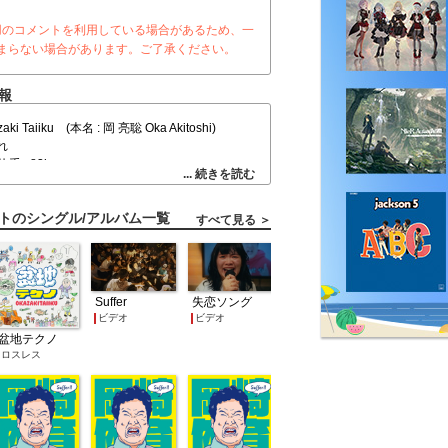
用のコメントを利用している場合があるため、一
まらない場合があります。ご了承ください。
報
i Taiiku (本名 : 岡 亮聡 Oka Akitoshi)
まれ
体重 : 83kg
... 続きを読む
 2.0
トのシングル/アルバム一覧
すべて見る ＞
ーツ観戦、映画鑑賞
移動、創作ダンス
性ソロプロジェクト。地元のスーパーマーケッ
Suffer
失恋ソング
ら、自身の出自に因んだ音楽スタイル「盆地テ
ビデオ
ビデオ
 TECHNO）」を掲げ、2012年より活動を開
盆地テクノ
4月に公開した「ミュージックビデオあるある」
ロスレス
SIC VIDEO」のMusic Videoが、数々の有
から絶賛されるなど大きな話題を呼び、同年5
デビューアルバム『BASIN TECHNO』は、
クリーチャート初登場9位を獲得。