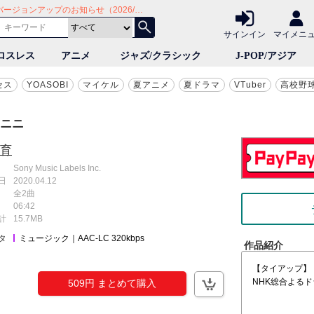
Android版：アプリバージョンアップのお知らせ（2026/7/30）
サイト mora ～WALKMAN®公式ミュージックストア～
サインイン
マイメニ
ロスレス
アニメ
ジャズ/クラシック
J-POP/アジア
セス
YOASOBI
マイケル
夏アニメ
夏ドラマ
VTuber
高校野
ニニ
育
Sony Music Labels Inc.
日
2020.04.12
全2曲
06:42
計
15.7MB
タ
ミュージック｜AAC-LC 320kbps
作品紹介
【タイアップ】
NHK総合よる
509円 まとめて購入