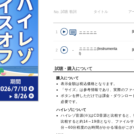
試聴
歌詞
タイトル
ア
No.
1
ニニニニニ
ニニニニニ(Instrumenta
2
-
l)
試聴・購入について
購入について
表示金額は税込価格となります。
「サイズ」は参考情報であり、実際のファ
ボタンを押しただけでは課金・ダウンロー
必要です。
ハイレゾについて
ハイレゾ音源(※)はCD音源と比較すると、情報
比較すると約14～19倍となり、ファイル
分～60分程度のお時間がかかる場合がございます。(