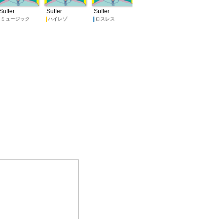
 VIDEO」は『第20回文化庁メディア芸術祭』エ
ント部門新人賞を受賞。その他、JINROの
Suffer
Suffer
Suffer
フジテレビ“ノイタミナ”「舟を編む」のOPテー
ミュージック
ハイレゾ
ロスレス
系「ポケットモンスター サン＆ムーン」ED
されるなど、メジャーデビュー元年とは思えな
活躍で一躍お茶の間にその名を知らしめる。ま
フェスティヴァルやイベントにも精力的に出
無二で独創的パフォーマンスに老若男女問わず
増中。