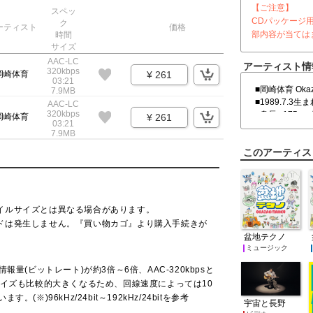
【ご注意】
スペッ
CDパッケージ
ク
ーティスト
価格
部内容が当ては
時間
サイズ
AAC-LC
アーティスト情
320kbps
岡崎体育
¥ 261
03:21
■岡崎体育 Okazak
7.9MB
■1989.7.3生
AAC-LC
320kbps
■身長 : 175cm 
岡崎体育
¥ 261
03:21
■血液型 : A型
7.9MB
■視力 : 右 2.0 左
このアーティス
■趣味 : スポ
■特技 : 体重
京都在住の男
イルサイズとは異なる場合があります。
トで働きなが
ドは発生しません。『買い物カゴ』より購入手続きが
クノ（BASIN
盆地テクノ
始。2016年
ミュージック
を題材にした「MU
名アーティスト
量(ビットレート)が約3倍～6倍、AAC-320kbpsと
月発売のメジャー
サイズも比較的大きくなるため、回線速度によっては10
オリコンウィー
※)96kHz/24bit～192kHz/24bitを参考
宇宙と長野