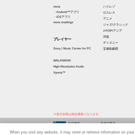
mora
ハイレゾ
・Android™アプリ
ロスレス
・iOSアプリ
アニメ
mora readings
ジャズ/クラシック
J-POP/アジア
洋楽
プレイヤー
ディズニー
Sony | Music Center for PC
宝塚歌劇団
WALKMAN®
High-Resolution Audio
Xperia™
※表示金額は税込価格となります。
許諾番号
仮承認番号
9011365236Y30005
PVY00148712-001
When you visit any website, it may store or retrieve information on your
9011365237Y30005
PVY00148712-002